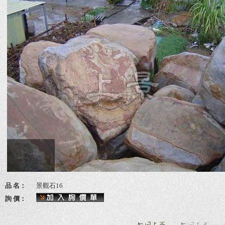
品 名：
景觀石16
詢 價：