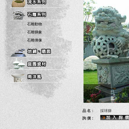
石雕動物
石雕獅象
石雕佛像
品 名：
採球獅
詢 價：