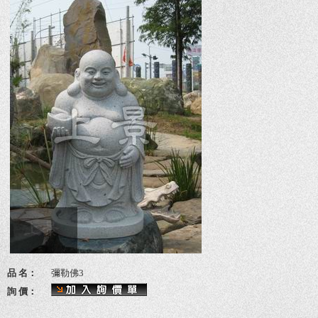
品 名：
彌勒佛3
詢 價：