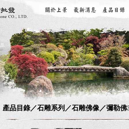
產品目錄／
石雕系列
／石雕佛像／彌勒佛