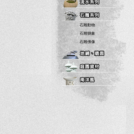
石雕動物
石雕獅象
石雕佛像