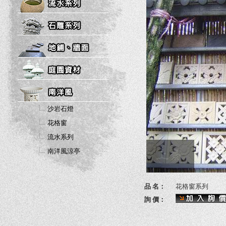
沙岩石燈
花格窗
流水系列
南洋風涼亭
品 名：
花格窗系列
詢 價：