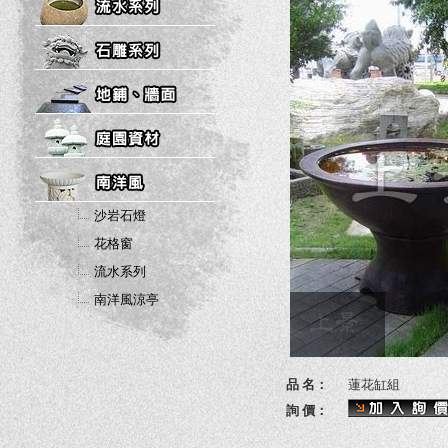
沙岩石燈
花格窗
流水系列
南洋風涼亭
品 名：
蓮花缸組
詢 價：