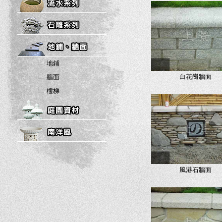
地鋪
白花崗牆面
牆面
樓梯
風港石牆面