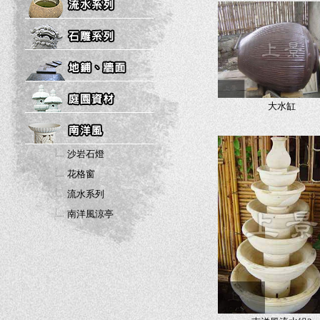
大水缸
沙岩石燈
花格窗
流水系列
南洋風涼亭