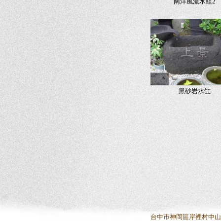
南洋風流水組2
黑砂岩水缸
台中市神岡區岸裡村中山路