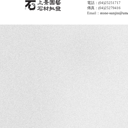
電話：(04)25251717
傳真：(04)25279416
Email：
stone-sunjin@umai